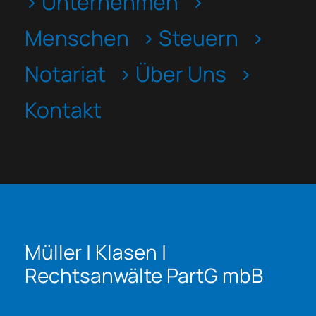
> Unternehmen
>
Menschen
> Steuern
>
Notariat
> Über Uns
>
Kontakt
Müller | Klasen |
Rechtsanwälte PartG mbB